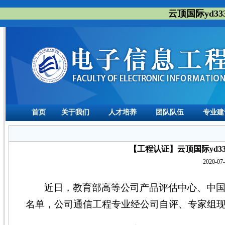
云顶国际yd3
首页
关于我们
人才培养
团队队伍
专业建
【工程认证】​云顶国际yd
2020-07-
近日，教育部高等公司产品评估中心、中国
名单，公司通信工程专业经公司自评、专家组