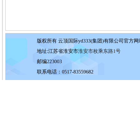
版权所有 云顶国际yd333(集团)有限公司官方网
地址:江苏省淮安市
淮安市枚乘东路1号
邮编223003
联系电话：0517-83559682