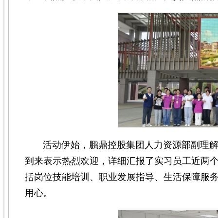
活动伊始，鹏鼎控股集团人力资源部副理解
到来表示热烈欢迎，详细汇报了实习员工近两
括岗位技能培训、职业发展指导、生活保障服
用心。