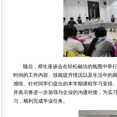
随后，师生座谈会在轻松融洽的氛围中举
时间的工作内容、技能提升情况以及生活中的
感悟。针对同学们提出的本学期课程学习安排
并表示将进一步加强与企业的沟通对接，为实
习，顺利完成学业任务。