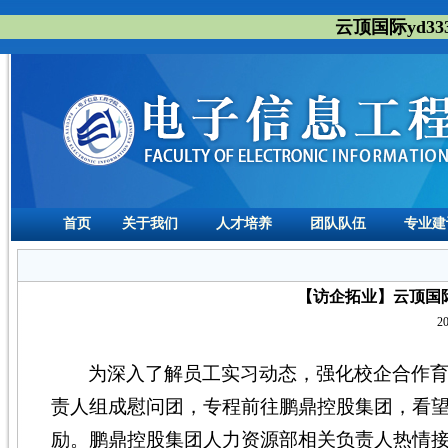
云顶国际yd3
首页
关于我们
人才培养
团队队伍
专业建
【访企拓业】​云顶国际
20
为深入了解员工实习动态，强化校企合作育人成
责人组成慰问团，专程前往鹏鼎控股集团，看
励。鹏鼎控股集团人力资源部相关负责人热情接